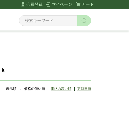
会員登録
マイページ
カート
Y
ck
表示順 :
価格の低い順
価格の高い順
更新日順