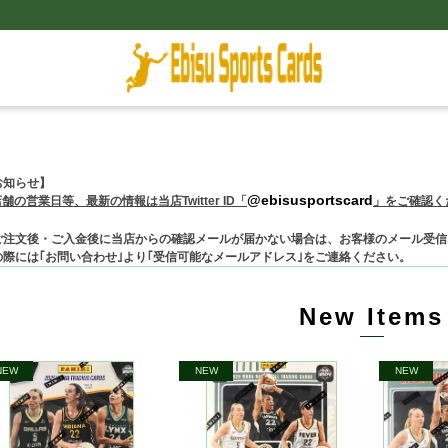
お知らせ】
@ebisusportscard
店舗の営業日等、
最新の情報は当店Twitter ID「
」をご確認く
ご注文後・ご入金後に当店からの確認メールが届かない場合は、お客様のメール受信
の際には
｢お問い合わせ｣より
｢
受信可能なメールアドレス
｣
をご連絡ください。
New Items