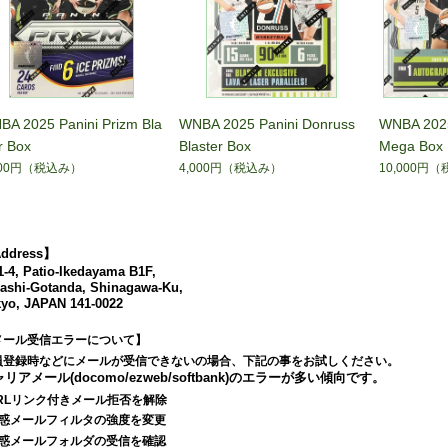
BA 2025 Panini Prizm Bla
WNBA 2025 Panini Donruss
WNBA 2025
r Box
Blaster Box
Mega Box
000円
（税込み）
4,000円
（税込み）
10,000円
（
ddress】
1-4, Patio-Ikedayama B1F,
ashi-Gotanda, Shinagawa-Ku,
yo, JAPAN 141-0022
メール受信エラーについて】
員登録時などにメールが受信できないの場合、下記の事をお試しください。
リアメール(docomo/ezweb/softbank)のエラーが多い傾向です。
URLリンク付きメール拒否を解除
迷惑メールフィルタの強度を変更
迷惑メールフォルダの受信を確認