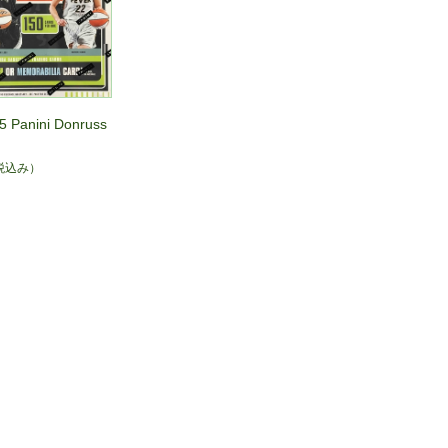
 Panini Donruss
税込み）