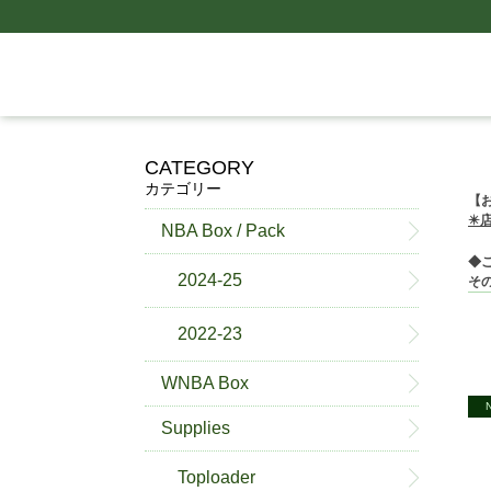
CATEGORY
カテゴリー
【
✴️
NBA Box / Pack
◆
2024-25
そ
2022-23
WNBA Box
Supplies
Toploader